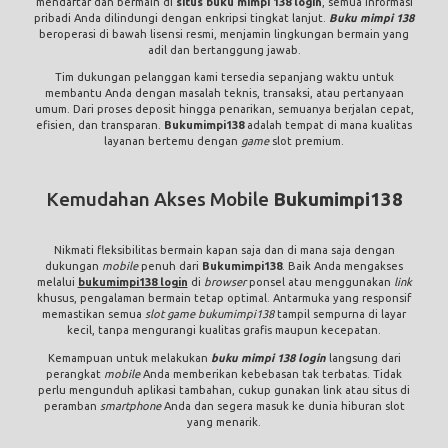
Pentingnya
Buku Mimpi 138
dalam Mitologi
Judi Slot
Istilah
buku mimpi 138
sering muncul di kalangan pemain, bukan hanya
sebagai nama situs, tetapi juga merujuk pada kepercayaan lama
tentang interpretasi angka atau simbol yang bisa membawa
keberuntungan dalam permainan. Meskipun
Bukumimpi138
adalah situs
modern, ia menghargai akar budaya yang melingkupinya.
Ketika Anda melakukan daftar atau login, Anda bukan hanya mengakses
game
digital, tetapi juga tradisi mencari hoki.
Situs buku mimpi 138 login
berusaha menyajikan
platform
yang memadukan teknologi canggih
dengan nuansa keberuntungan.
Jaminan Keamanan dan Layanan Terbaik di
Situs Buku Mimpi 138 Login
Keamanan data dan dana adalah prioritas utama kami. Ketika Anda
mendaftar dan bermain di
situs buku mimpi 138 login
, semua informasi
pribadi Anda dilindungi dengan enkripsi tingkat lanjut.
Buku mimpi 138
beroperasi di bawah lisensi resmi, menjamin lingkungan bermain yang
adil dan bertanggung jawab.