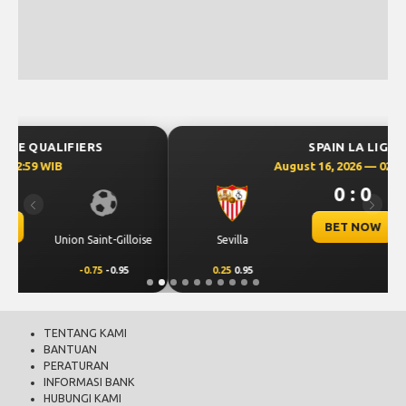
BU
0
09-
S
8
09-