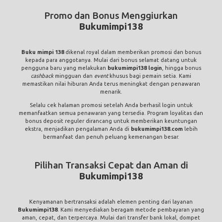
Tim dukungan pelanggan kami tersedia sepanjang waktu untuk
membantu Anda dengan masalah teknis, transaksi, atau pertanyaan
umum. Dari proses deposit hingga penarikan, semuanya berjalan cepat,
efisien, dan transparan.
Bukumimpi138
adalah tempat di mana kualitas
layanan bertemu dengan
game
slot premium.
Kemudahan Akses Mobile
Bukumimpi138
Nikmati fleksibilitas bermain kapan saja dan di mana saja dengan
dukungan
mobile
penuh dari
Bukumimpi138
. Baik Anda mengakses
melalui
bukumimpi138 login
di
browser
ponsel atau menggunakan
link
khusus, pengalaman bermain tetap optimal. Antarmuka yang responsif
memastikan semua
slot game bukumimpi138
tampil sempurna di layar
kecil, tanpa mengurangi kualitas grafis maupun kecepatan.
Kemampuan untuk melakukan
buku mimpi 138 login
langsung dari
perangkat
mobile
Anda memberikan kebebasan tak terbatas. Tidak
perlu mengunduh aplikasi tambahan, cukup gunakan link atau situs di
peramban
smartphone
Anda dan segera masuk ke dunia hiburan slot
yang menarik.
Promo dan Bonus Menggiurkan