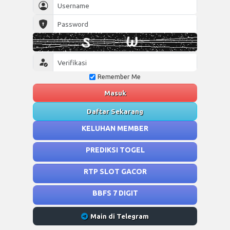
Remember Me
Masuk
Daftar Sekarang
KELUHAN MEMBER
PREDIKSI TOGEL
RTP SLOT GACOR
BBFS 7 DIGIT
Main di Telegram