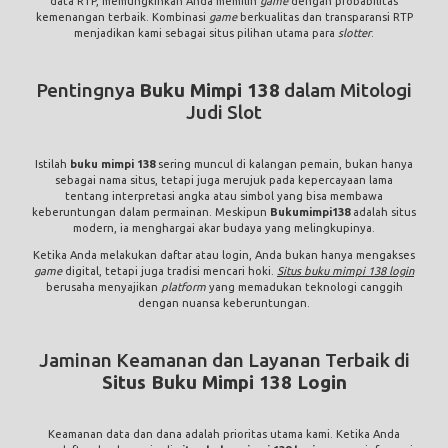
untuk menjamin Anda tidak pernah terhalang oleh masalah pemblokiran
internet. Dengan link resmi, Anda dapat bermain dengan tenang tanpa
khawatir kehilangan koneksi atau data. Kemudahan akses ini adalah
komitmen kami untuk memberikan pengalaman bermain terbaik di dunia
slot game bukumimpi138
.
Jangan pernah ragu untuk menghubungi layanan pelanggan jika Anda
mengalami kesulitan dalam proses link login atau saat mengakses situs.
Tim
support
kami siap membantu 24/7.
Sensasi
Slot Game Bukumimpi138
dengan
RTP Tertinggi
Koleksi
slot game bukumimpi138
adalah daya tarik utama
platform
ini.
Kami menawarkan variasi
game
yang luas dari
provider
terkemuka dunia,
memastikan setiap putaran penuh dengan kegembiraan dan peluang
jackpot
. Kata kunci
bukumimpi138 slot
identik dengan
game
yang
mudah menang dan memiliki tingkat pengembalian ke pemain (
Return to
Player
/ RTP) yang tinggi.
Pemain cerdas selalu mencari informasi
rtp buku mimpi 138
untuk
memaksimalkan strategi mereka. Kami juga transparan dalam menyajikan
data RTP, memungkinkan Anda memilih
game
dengan probabilitas
kemenangan terbaik. Kombinasi
game
berkualitas dan transparansi RTP
menjadikan kami sebagai situs pilihan utama para
slotter
.