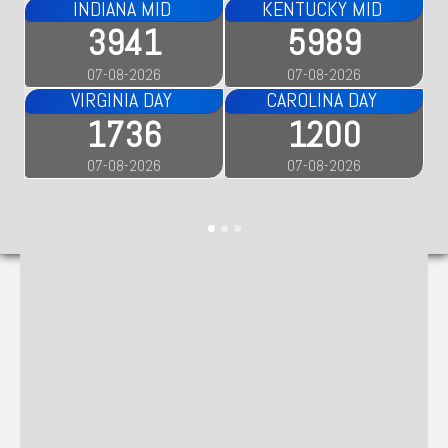
IANA MID
KENTUCKY MID
941
5989
-08-2026
07-08-2026
INIA DAY
CAROLINA DAY
736
1200
-08-2026
07-08-2026