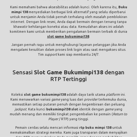
Bukumimpi138 :
Login Resmi Link
Alternatif & Slot Gacor RTP Hari Ini
Bukumimpi138
adalah platform terdepan yang menawarkan
pengalaman bermain slot
online
yang tak tertandingi, menggabungkan
kenyamanan akses dengan koleksi
game
yang luar biasa. Dengan
reputasi yang solid, setiap pemain dijamin mendapatkan layanan terbaik
dan peluang kemenangan yang adil. Akses mudah melalui
bukumimpi138 login
memastikan Anda dapat langsung menikmati
hiburan berkualitas tinggi kapan saja.
Bukumimpi138
Login dan
Akses
Tanpa
Hambatan
Mencari pengalaman bermain slot yang lancar dan aman?
Bukumimpi138 login
adalah gerbang utama Anda menuju ribuan
game
slot Gacor. Proses pendaftaran dan masuk dirancang sangat intuitif,
memungkinkan pemain baru maupun veteran untuk segera memulai
petualangan mereka. Pastikan Anda selalu menggunakan akses resmi,
baik melalui
bukumimpi138.com
terbaru yang disediakan.
Kami memahami bahwa aksesibilitas adalah kunci. Oleh karena itu,
Buku
mimpi 138
menyediakan berbagai link alternatif yang selalu diperbarui