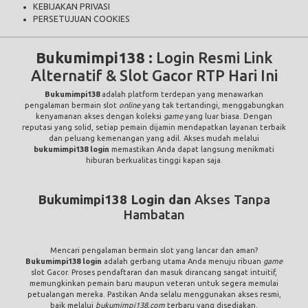
UEFA CHAMPIONS LEAGUE QUALIFIERS
August 12, 2026 — 01:30 WIB
0 : 0
Previous
Next
BET NOW
SK Sturm Graz
Fenerbahce
-0.5
0.95
0.5
0.87
TENTANG KAMI
BANTUAN
PERATURAN
INFORMASI BANK
HUBUNGI KAMI
KEBIJAKAN PRIVASI
PERSETUJUAN COOKIES