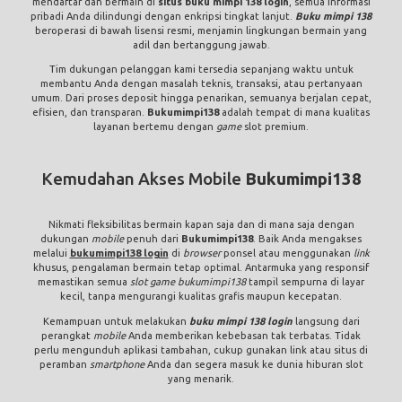
Pentingnya
Buku Mimpi 138
dalam Mitologi
Judi Slot
Istilah
buku mimpi 138
sering muncul di kalangan pemain, bukan hanya
sebagai nama situs, tetapi juga merujuk pada kepercayaan lama
tentang interpretasi angka atau simbol yang bisa membawa
keberuntungan dalam permainan. Meskipun
Bukumimpi138
adalah situs
modern, ia menghargai akar budaya yang melingkupinya.
Ketika Anda melakukan daftar atau login, Anda bukan hanya mengakses
game
digital, tetapi juga tradisi mencari hoki.
Situs buku mimpi 138 login
berusaha menyajikan
platform
yang memadukan teknologi canggih
dengan nuansa keberuntungan.
Jaminan Keamanan dan Layanan Terbaik di
Situs Buku Mimpi 138 Login
Keamanan data dan dana adalah prioritas utama kami. Ketika Anda
mendaftar dan bermain di
situs buku mimpi 138 login
, semua informasi
pribadi Anda dilindungi dengan enkripsi tingkat lanjut.
Buku mimpi 138
beroperasi di bawah lisensi resmi, menjamin lingkungan bermain yang
adil dan bertanggung jawab.