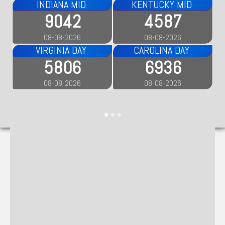
NA MID
KENTUCKY MID
42
4587
-2026
08-08-2026
IA DAY
CAROLINA DAY
K
06
6936
-2026
08-08-2026
V