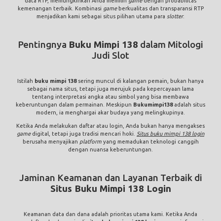
untuk menjamin Anda tidak pernah terhalang oleh masalah pemblokiran
internet. Dengan link resmi, Anda dapat bermain dengan tenang tanpa
khawatir kehilangan koneksi atau data. Kemudahan akses ini adalah
komitmen kami untuk memberikan pengalaman bermain terbaik di dunia
slot game bukumimpi138
.
Jangan pernah ragu untuk menghubungi layanan pelanggan jika Anda
mengalami kesulitan dalam proses link login atau saat mengakses situs.
Tim
support
kami siap membantu 24/7.
Sensasi
Slot Game Bukumimpi138
dengan
RTP Tertinggi
Koleksi
slot game bukumimpi138
adalah daya tarik utama
platform
ini.
Kami menawarkan variasi
game
yang luas dari
provider
terkemuka dunia,
memastikan setiap putaran penuh dengan kegembiraan dan peluang
jackpot
. Kata kunci
bukumimpi138 slot
identik dengan
game
yang
mudah menang dan memiliki tingkat pengembalian ke pemain (
Return to
Player
/ RTP) yang tinggi.
Pemain cerdas selalu mencari informasi
rtp buku mimpi 138
untuk
memaksimalkan strategi mereka. Kami juga transparan dalam menyajikan
data RTP, memungkinkan Anda memilih
game
dengan probabilitas
kemenangan terbaik. Kombinasi
game
berkualitas dan transparansi RTP
menjadikan kami sebagai situs pilihan utama para
slotter
.