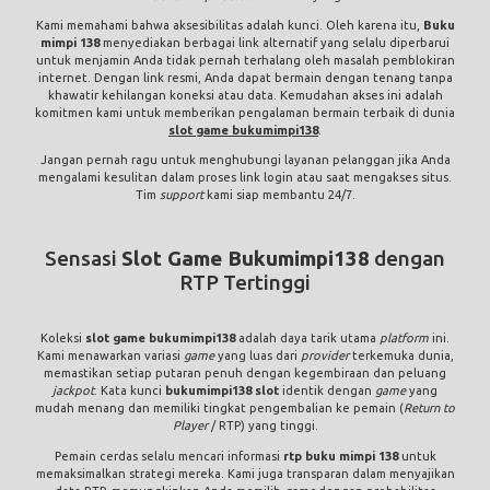
Bukumimpi138 :
Login Resmi Link
Alternatif & Slot Gacor RTP Hari Ini
Bukumimpi138
adalah platform terdepan yang menawarkan
pengalaman bermain slot
online
yang tak tertandingi, menggabungkan
kenyamanan akses dengan koleksi
game
yang luar biasa. Dengan
reputasi yang solid, setiap pemain dijamin mendapatkan layanan terbaik
dan peluang kemenangan yang adil. Akses mudah melalui
bukumimpi138 login
memastikan Anda dapat langsung menikmati
hiburan berkualitas tinggi kapan saja.
Bukumimpi138
Login dan
Akses
Tanpa
Hambatan
Mencari pengalaman bermain slot yang lancar dan aman?
Bukumimpi138 login
adalah gerbang utama Anda menuju ribuan
game
slot Gacor. Proses pendaftaran dan masuk dirancang sangat intuitif,
memungkinkan pemain baru maupun veteran untuk segera memulai
petualangan mereka. Pastikan Anda selalu menggunakan akses resmi,
baik melalui
bukumimpi138.com
terbaru yang disediakan.
Kami memahami bahwa aksesibilitas adalah kunci. Oleh karena itu,
Buku
mimpi 138
menyediakan berbagai link alternatif yang selalu diperbarui