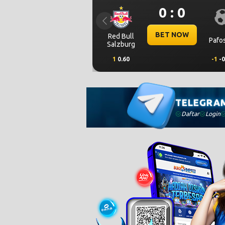
2 : 1
Previous
BET NOW
Jagiellonia
Range
Bialystok
0.00
-0.73
0.00
TELEGRA
Daftar
Login