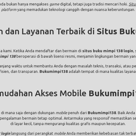
 Anda bukan hanya mengakses
game
digital, tetapi juga tradisi mencari hoki.
Situ
platform
yang memadukan teknologi canggih dengan nuansa keberuntungan.
 dan Layanan Terbaik di
Situs Buk
a kami. Ketika Anda mendaftar dan bermain di
situs buku mimpi 138 login
,
impi 138
beroperasi di bawah lisensi resmi, menjamin lingkungan bermain yan
njang waktu untuk membantu Anda dengan masalah teknis, transaksi, atau p
fisien, dan transparan.
Bukumimpi138
adalah tempat di mana kualitas laya
mudahan Akses Mobile
Bukumimpi
an di mana saja dengan dukungan
mobile
penuh dari
Bukumimpi138
. Baik And
 pengalaman bermain tetap optimal. Antarmuka yang responsif memastikan 
di layar kecil, tanpa mengurangi kualitas grafis maupun kecepatan.
 login
langsung dari perangkat
mobile
Anda memberikan kebebasan tak terbata