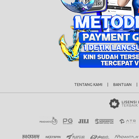
TENTANG KAMI
|
BANTUAN
|