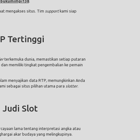
 bukumimpi138
.
aat mengakses situs. Tim
support
kami siap
 Tertinggi
er
terkemuka dunia, memastikan setiap putaran
an memiliki tingkat pengembalian ke pemain
dalam menyajikan data RTP, memungkinkan Anda
mi sebagai situs pilihan utama para
slotter
.
 Judi Slot
rcayaan lama tentang interpretasi angka atau
ghargai akar budaya yang melingkupinya.