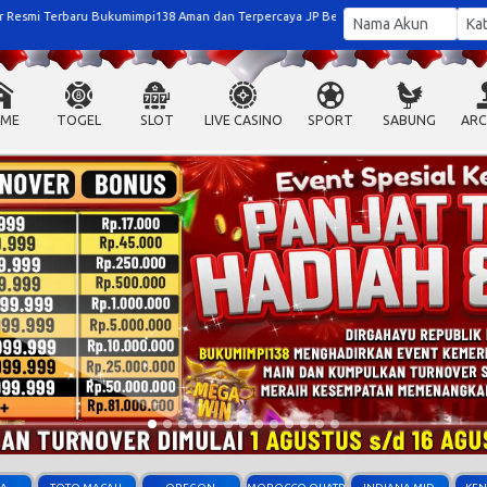
erbaru Bukumimpi138 Aman dan Terpercaya JP Berapapun Pasti Dibayar
ME
TOGEL
SLOT
LIVE CASINO
SPORT
SABUNG
ARC
IA
TOTO MACAU
OREGON
MOROCCO QUATRO
INDIANA MID
KEN