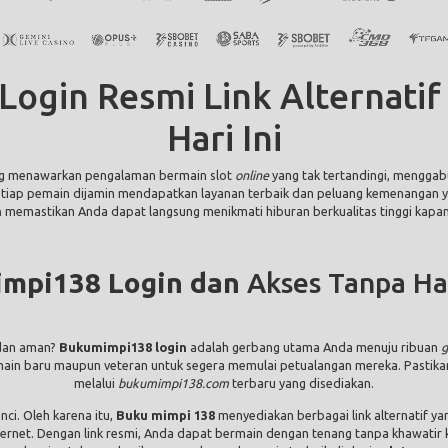
Login Resmi Link Alternatif
Hari Ini
ng menawarkan pengalaman bermain slot
online
yang tak tertandingi, mengga
 setiap pemain dijamin mendapatkan layanan terbaik dan peluang kemenangan y
n
memastikan Anda dapat langsung menikmati hiburan berkualitas tinggi kapan
impi138
Login dan
Akses
Tanpa H
 dan aman?
Bukumimpi138 login
adalah gerbang utama Anda menuju ribuan
main baru maupun veteran untuk segera memulai petualangan mereka. Pastika
melalui
bukumimpi138.com
terbaru yang disediakan.
ci. Oleh karena itu,
Buku mimpi 138
menyediakan berbagai link alternatif ya
ernet. Dengan link resmi, Anda dapat bermain dengan tenang tanpa khawatir