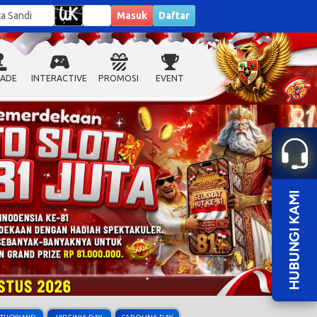
Bukumimpi138 | Link Login dan Daftar Resmi Terbaru Bukumimpi138 Aman dan Terpe
Masuk
Daftar
ADE
INTERACTIVE
PROMOSI
EVENT
TUCKY MID
VIRGINIA DAY
CAROLINA DAY