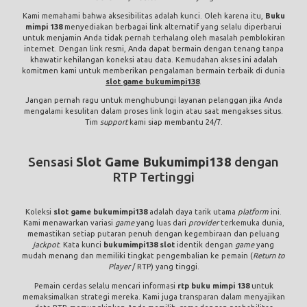
Bukumimpi138 :
Login Resmi Link
Alternatif & Slot Gacor RTP Hari Ini
Bukumimpi138
adalah platform terdepan yang menawarkan
pengalaman bermain slot
online
yang tak tertandingi, menggabungkan
kenyamanan akses dengan koleksi
game
yang luar biasa. Dengan
reputasi yang solid, setiap pemain dijamin mendapatkan layanan terbaik
dan peluang kemenangan yang adil. Akses mudah melalui
bukumimpi138 login
memastikan Anda dapat langsung menikmati
hiburan berkualitas tinggi kapan saja.
Bukumimpi138
Login dan
Akses
Tanpa
Hambatan
Mencari pengalaman bermain slot yang lancar dan aman?
Bukumimpi138 login
adalah gerbang utama Anda menuju ribuan
game
slot Gacor. Proses pendaftaran dan masuk dirancang sangat intuitif,
memungkinkan pemain baru maupun veteran untuk segera memulai
petualangan mereka. Pastikan Anda selalu menggunakan akses resmi,
baik melalui
bukumimpi138.com
terbaru yang disediakan.
Kami memahami bahwa aksesibilitas adalah kunci. Oleh karena itu,
Buku
mimpi 138
menyediakan berbagai link alternatif yang selalu diperbarui