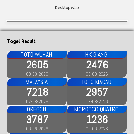
Desktop
Wap
Togel Result
AN
HK SIANG
MARY
2476
3
08-08-2026
08-
A
TOTO MACAU
CAL
2957
0
08-08-2026
08-
MOROCCO QUATRO
FLOR
7
1236
7
08-08-2026
08-