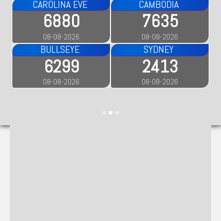
CAROLINA EVE
CAMBODIA
6880
7635
08-08-2026
08-08-2026
BULLSEYE
SYDNEY
6299
2413
08-08-2026
08-08-2026