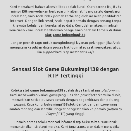
Kami memahami bahwa aksesibilitas adalah kunci. Oleh karena itu,
Buku
mimpi 138
menyediakan berbagai link alternatif yang selalu diperbarui
untuk menjamin Anda tidak pernah terhalang oleh masalah pemblokiran
internet. Dengan link resmi, Anda dapat bermain dengan tenang tanpa
khawatir kehilangan koneksi atau data. Kemudahan akses ini adalah
komitmen kami untuk memberikan pengalaman bermain terbaik di dunia
slot game bukumimpi138
.
Jangan pernah ragu untuk menghubungi layanan pelanggan jika Anda
mengalami kesulitan dalam proses link login atau saat mengakses situs.
Tim
support
kami siap membantu 24/7.
Sensasi
Slot Game Bukumimpi138
dengan
RTP Tertinggi
Koleksi
slot game bukumimpi138
adalah daya tarik utama
platform
ini.
Kami menawarkan variasi
game
yang luas dari
provider
terkemuka dunia,
memastikan setiap putaran penuh dengan kegembiraan dan peluang
jackpot
. Kata kunci
bukumimpi138 slot
identik dengan
game
yang
mudah menang dan memiliki tingkat pengembalian ke pemain (
Return to
Player
/ RTP) yang tinggi.
Pemain cerdas selalu mencari informasi
rtp buku mimpi 138
untuk
memaksimalkan strategi mereka. Kami juga transparan dalam menyajikan