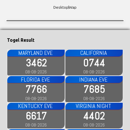
Desktop
Wap
Togel Result
MARYLAND EVE
CALIFORNIA
3462
0744
08-08-2026
08-08-2026
FLORIDA EVE
INDIANA EVE
7766
7685
08-08-2026
08-08-2026
KENTUCKY EVE
VIRGINIA NIGHT
6617
4402
08-08-2026
08-08-2026