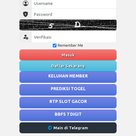
Remember Me
Masuk
Daftar Sekarang
KELUHAN MEMBER
PREDIKSI TOGEL
RTP SLOT GACOR
BBFS 7 DIGIT
Main di Telegram