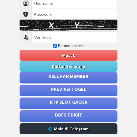
Remember Me
Masuk
Daftar Sekarang
KELUHAN MEMBER
PREDIKSI TOGEL
RTP SLOT GACOR
BBFS 7 DIGIT
Main di Telegram