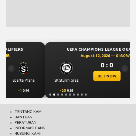
BULLSEYE
4853
07-08-2026
SYDNEY
0158
07-08-2026