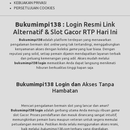
UEFA CHAMPIONS LEAGUE QUALIFIERS
August 12, 2026 — 01:30 WIB
0 : 0
Previous
Next
BET NOW
SK Sturm Graz
Fenerbahce
-0.5
0.95
0.5
0.87
TENTANG KAMI
BANTUAN
PERATURAN
INFORMASI BANK
HUBUNGI KAMI
KEBIJAKAN PRIVASI
PERSETUJUAN COOKIES