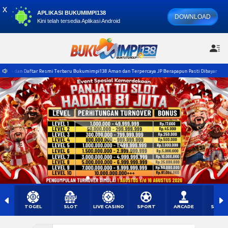
x
APLIKASI BUKUMIMPI138
DOWNLOAD
Kini telah tersedia Aplikasi Android
an Daftar Resmi Terbaru Bukumimpi138 Aman dan Terpercaya JP Berapapun Pasti Dibayar
TOGEL
SLOT
LIVE CASINO
SPORT
ARCADE
SABU