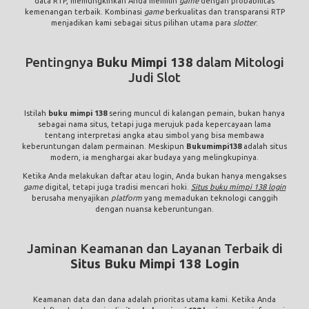
untuk menjamin Anda tidak pernah terhalang oleh masalah pemblokiran
internet. Dengan link resmi, Anda dapat bermain dengan tenang tanpa
khawatir kehilangan koneksi atau data. Kemudahan akses ini adalah
komitmen kami untuk memberikan pengalaman bermain terbaik di dunia
slot game bukumimpi138
.
Jangan pernah ragu untuk menghubungi layanan pelanggan jika Anda
mengalami kesulitan dalam proses link login atau saat mengakses situs.
Tim
support
kami siap membantu 24/7.
Sensasi
Slot Game Bukumimpi138
dengan
RTP Tertinggi
Koleksi
slot game bukumimpi138
adalah daya tarik utama
platform
ini.
Kami menawarkan variasi
game
yang luas dari
provider
terkemuka dunia,
memastikan setiap putaran penuh dengan kegembiraan dan peluang
jackpot
. Kata kunci
bukumimpi138 slot
identik dengan
game
yang
mudah menang dan memiliki tingkat pengembalian ke pemain (
Return to
Player
/ RTP) yang tinggi.
Pemain cerdas selalu mencari informasi
rtp buku mimpi 138
untuk
memaksimalkan strategi mereka. Kami juga transparan dalam menyajikan
data RTP, memungkinkan Anda memilih
game
dengan probabilitas
kemenangan terbaik. Kombinasi
game
berkualitas dan transparansi RTP
menjadikan kami sebagai situs pilihan utama para
slotter
.