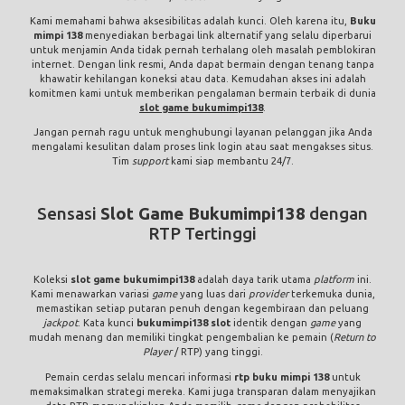
Bukumimpi138 :
Login Resmi Link
Alternatif & Slot Gacor RTP Hari Ini
Bukumimpi138
adalah platform terdepan yang menawarkan
pengalaman bermain slot
online
yang tak tertandingi, menggabungkan
kenyamanan akses dengan koleksi
game
yang luar biasa. Dengan
reputasi yang solid, setiap pemain dijamin mendapatkan layanan terbaik
dan peluang kemenangan yang adil. Akses mudah melalui
bukumimpi138 login
memastikan Anda dapat langsung menikmati
hiburan berkualitas tinggi kapan saja.
Bukumimpi138
Login dan
Akses
Tanpa
Hambatan
Mencari pengalaman bermain slot yang lancar dan aman?
Bukumimpi138 login
adalah gerbang utama Anda menuju ribuan
game
slot Gacor. Proses pendaftaran dan masuk dirancang sangat intuitif,
memungkinkan pemain baru maupun veteran untuk segera memulai
petualangan mereka. Pastikan Anda selalu menggunakan akses resmi,
baik melalui
bukumimpi138.com
terbaru yang disediakan.
Kami memahami bahwa aksesibilitas adalah kunci. Oleh karena itu,
Buku
mimpi 138
menyediakan berbagai link alternatif yang selalu diperbarui